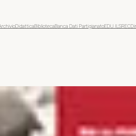
Archivio
Didattica
Biblioteca
Banca Dati Partigianato
EDU.ILSREC
Di