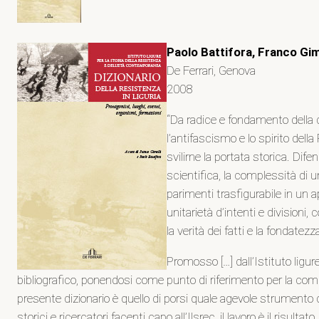
Paolo Battifora, Franco Gim
De Ferrari, Genova
2008
“Da radice e fondamento della d
l’antifascismo e lo spirito dell
svilirne la portata storica. Dif
scientifica, la complessità di 
parimenti trasfigurabile in un ap
unitarietà d’intenti e divisioni,
la verità dei fatti e la fondate
Promosso […] dall’Istituto ligur
bibliografico, ponendosi come punto di riferimento per la comuni
presente dizionario è quello di porsi quale agevole strumento d
storici e ricercatori facenti capo all’Ilsrec, il lavoro è il risu