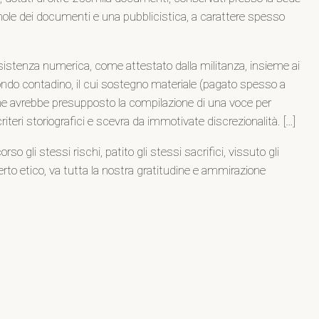
a mole dei documenti e una pubblicistica, a carattere spesso
nsistenza numerica, come attestato dalla militanza, insieme ai
el mondo contadino, il cui sostegno materiale (pagato spesso a
 che avrebbe presupposto la compilazione di una voce per
teri storiografici e scevra da immotivate discrezionalità. […]
 gli stessi rischi, patito gli stessi sacrifici, vissuto gli
erto etico, va tutta la nostra gratitudine e ammirazione