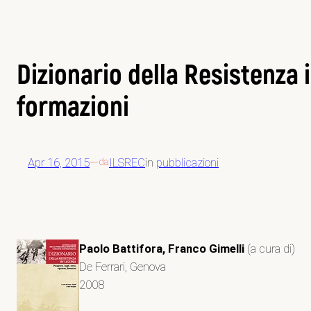
Dizionario della Resistenza i
formazioni
Apr 16, 2015
—
ILSREC
in
pubblicazioni
da
Paolo Battifora, Franco Gimelli
(a cura di)
De Ferrari, Genova
2008