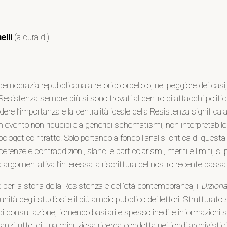
elli
(a cura di)
emocrazia repubblicana a retorico orpello o, nel peggiore dei casi,
a Resistenza sempre più si sono trovati al centro di attacchi politic
endere l’importanza e la centralità ideale della Resistenza significa
un evento non riducibile a generici schematismi, non interpretabile
ologetico ritratto. Solo portando a fondo l’analisi critica di questa
 coerenze e contraddizioni, slanci e particolarismi, meriti e limiti, s
zza argomentativa l’interessata riscrittura del nostro recente passa
e per la storia della Resistenza e dell’età contemporanea, il
Diziona
tà degli studiosi e il più ampio pubblico dei lettori. Strutturato s
i consultazione, fornendo basilari e spesso inedite informazioni sul
ltato, anzitutto, di una minuziosa ricerca condotta nei fondi archivis