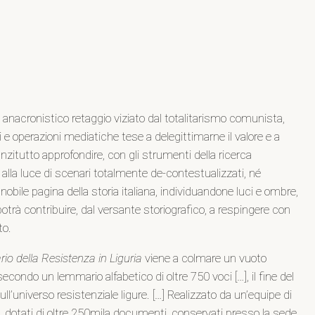
 anacronistico retaggio viziato dal totalitarismo comunista,
i e operazioni mediatiche tese a delegittimarne il valore e a
 anzitutto approfondire, con gli strumenti della ricerca
 alla luce di scenari totalmente de-contestualizzati, né
 nobile pagina della storia italiana, individuandone luci e ombre,
i potrà contribuire, dal versante storiografico, a respingere con
to.
rio della Resistenza in Liguria
viene a colmare un vuoto
econdo un lemmario alfabetico di oltre 750 voci […], il fine del
l’universo resistenziale ligure. […] Realizzato da un’equipe di
tici, dotati di oltre 250mila documenti, conservati presso la sede