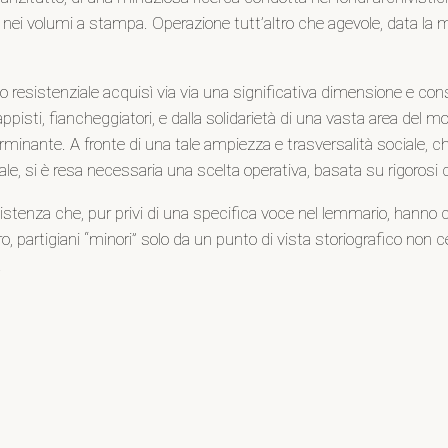
iti nei volumi a stampa. Operazione tutt’altro che agevole, data l
o resistenziale acquisì via via una significativa dimensione e co
, sappisti, fiancheggiatori, e dalla solidarietà di una vasta area d
terminante. A fronte di una tale ampiezza e trasversalità sociale,
 si è resa necessaria una scelta operativa, basata su rigorosi cri
tenza che, pur privi di una specifica voce nel lemmario, hanno corso
, partigiani “minori” solo da un punto di vista storiografico non c
.