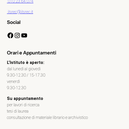
010 23 64 074
ilsrec@ilsrec.it
Social
Facebook
Instagram
YouTube
Orari e Appuntamenti
L’Istituto è aperto:
dal lunedì al giovedì
9.30-12.30 / 15-17.30
venerdì
9.30-12.30
Su appuntamento
per lavori di ricerca
tesi di laurea
consultazione di materiale librario e archivistico