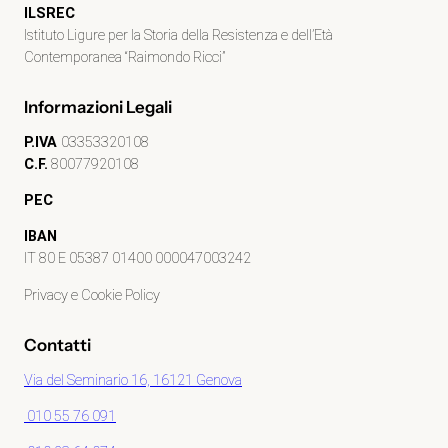
ILSREC
Istituto Ligure per la Storia della Resistenza e dell’Età
Contemporanea “Raimondo Ricci”
Informazioni Legali
P.IVA
03353320108
C.F.
80077920108
PEC
IBAN
IT 80 E 05387 01400 000047003242
Privacy e Cookie Policy
Contatti
Via del Seminario 16, 16121 Genova
010 55 76 091