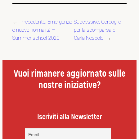
←
Precedente:
Emergenze
Successivo:
Cordoglio
e nuove normalità –
per la scomparsa di
Summer school 2020
Carla Nespolo
→
Vuoi rimanere aggiornato sulle
nostre iniziative?
Iscriviti alla Newsletter