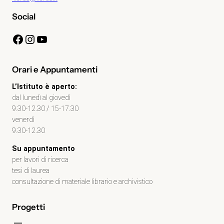
Social
Facebook
Instagram
YouTube
Orari e Appuntamenti
L’Istituto è aperto:
dal lunedì al giovedì
9.30-12.30 / 15-17.30
venerdì
9.30-12.30
Su appuntamento
per lavori di ricerca
tesi di laurea
consultazione di materiale librario e archivistico
Progetti