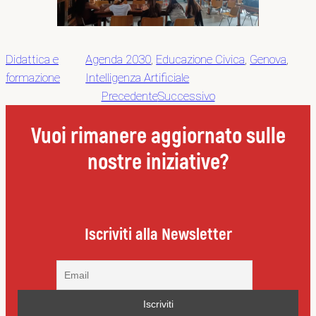
Didattica e
Agenda 2030
, 
Educazione Civica
, 
Genova
, 
formazione
Intelligenza Artificiale
Precedente
Successivo
Vuoi rimanere aggiornato sulle
nostre iniziative?
Iscriviti alla Newsletter