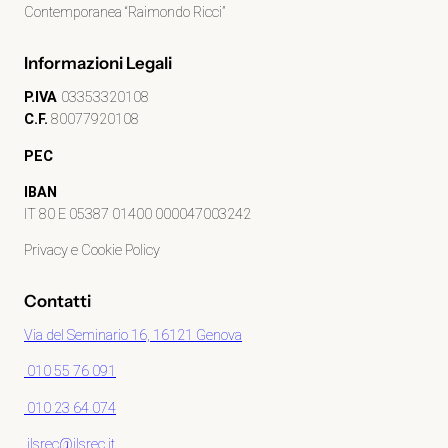
Contemporanea “Raimondo Ricci”
Informazioni Legali
P.IVA
03353320108
C.F.
80077920108
PEC
IBAN
IT 80 E 05387 01400 000047003242
Privacy e Cookie Policy
Contatti
Via del Seminario 16, 16121 Genova
010 55 76 091
010 23 64 074
ilsrec@ilsrec.it