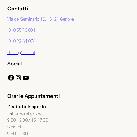
Contatti
Via del Seminario 16, 16121 Genova
010 55 76 091
010 23 64 074
ilsrec@ilsrec.it
Social
Facebook
Instagram
YouTube
Orari e Appuntamenti
L’Istituto è aperto:
dal lunedì al giovedì
9.30-12.30 / 15-17.30
venerdì
9.30-12.30