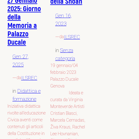
27 Gennaio
della Shoah
2025: Giorno
Gen 16,
della
2023
Memoria a
Palazzo
—
ILSREC
da
Ducale
in
Senza
Gen 27,
categoria
2025
19 gennaio/04
febbraio 2023
—
ILSREC
da
Palazzo Ducale
Genova
in
Didattica e
Ideata e
formazione
curata da Virginia
Iniziativa didattica
Monteverde Artisti
rivolte all’educazione
Cristian Biasci,
Civica aventi come
Marcela Cernadas,
contenuti gli articoli
Živa Kraus, Rachel
della Costituzione in
Lee Hovnanian,