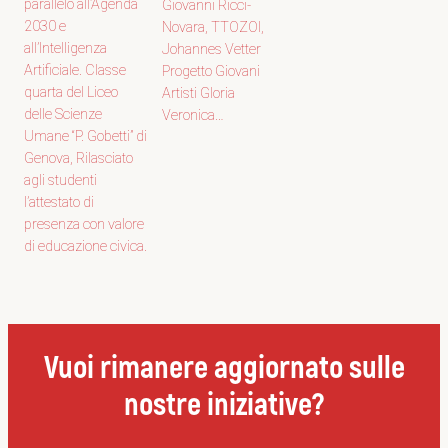
parallelo all’Agenda
Giovanni Ricci-
2030 e
Novara, TTOZOI,
all’Intelligenza
Johannes Vetter
Artificiale. Classe
Progetto Giovani
quarta del Liceo
Artisti Gloria
delle Scienze
Veronica…
Umane “P. Gobetti” di
Genova, Rilasciato
agli studenti
l’attestato di
presenza con valore
di educazione civica.
Vuoi rimanere aggiornato sulle
nostre iniziative?