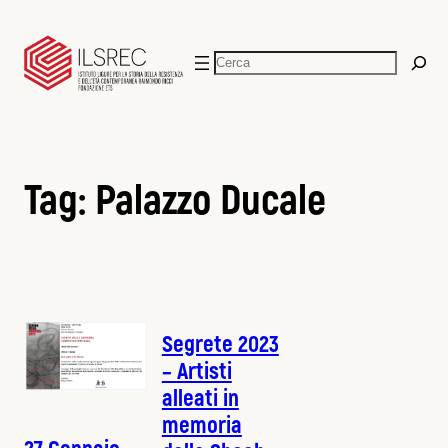
Vai
al
Cerca
contenuto
Tag:
Palazzo Ducale
Segrete 2023
– Artisti
alleati in
memoria