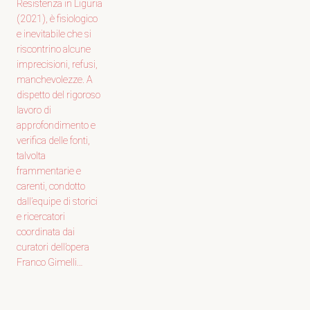
Resistenza in Liguria
(2021), è fisiologico
e inevitabile che si
riscontrino alcune
imprecisioni, refusi,
manchevolezze. A
dispetto del rigoroso
lavoro di
approfondimento e
verifica delle fonti,
talvolta
frammentarie e
carenti, condotto
dall’equipe di storici
e ricercatori
coordinata dai
curatori dell’opera
Franco Gimelli…