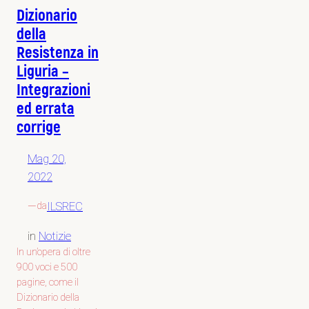
Dizionario
della
Resistenza in
Liguria –
Integrazioni
ed errata
corrige
Mag 20,
2022
—
ILSREC
da
in
Notizie
In un’opera di oltre
900 voci e 500
pagine, come il
Dizionario della