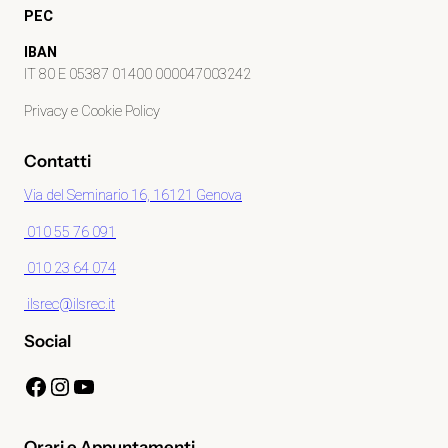
PEC
IBAN
IT 80 E 05387 01400 000047003242
Privacy e Cookie Policy
Contatti
Via del Seminario 16, 16121 Genova
010 55 76 091
010 23 64 074
ilsrec@ilsrec.it
Social
Facebook
Instagram
YouTube
Orari e Appuntamenti