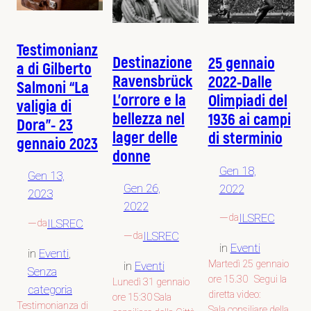
Testimonianz
Destinazione
25 gennaio
a di Gilberto
Ravensbrück
2022-Dalle
Salmoni “La
L’orrore e la
Olimpiadi del
valigia di
bellezza nel
1936 ai campi
Dora”- 23
lager delle
di sterminio
gennaio 2023
donne
Gen 18,
Gen 13,
Gen 26,
2022
2023
2022
—
ILSREC
da
—
ILSREC
da
—
ILSREC
da
in
Eventi
in
Eventi
, 
Martedì 25 gennaio
in
Eventi
Senza
ore 15.30 Segui la
Lunedì 31 gennaio
categoria
diretta video:
ore 15:30 Sala
Testimonianza di
Sala consiliare della