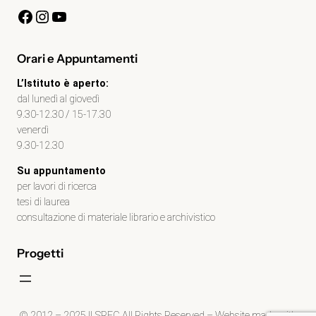
Facebook
Instagram
YouTube
Orari e Appuntamenti
L’Istituto è aperto:
dal lunedì al giovedì
9.30-12.30 / 15-17.30
venerdì
9.30-12.30
Su appuntamento
per lavori di ricerca
tesi di laurea
consultazione di materiale librario e archivistico
Progetti
© 2012 – 2025 ILSREC All Rights Reserved – Website made with