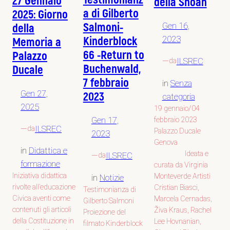
27 Gennaio
della Shoah
a di Gilberto
2025: Giorno
Salmoni-
Gen 16,
della
Kinderblock
2023
Memoria a
66 -Return to
Palazzo
—
ILSREC
da
Buchenwald,
Ducale
7 febbraio
in
Senza
Gen 27,
2023
categoria
2025
19 gennaio/04
Gen 17,
febbraio 2023
—
ILSREC
da
Palazzo Ducale
2023
Genova
in
Didattica e
Ideata e
—
ILSREC
da
formazione
curata da Virginia
Iniziativa didattica
Monteverde Artisti
in
Notizie
rivolte all’educazione
Cristian Biasci,
Testimonianza di
Civica aventi come
Marcela Cernadas,
Gilberto Salmoni
contenuti gli articoli
Živa Kraus, Rachel
Proiezione del
della Costituzione in
Lee Hovnanian,
filmato Kinderblock