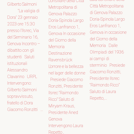
consiliare della Città
Gilberto Salmoni
Città Metropolitana
Metropolitana di
“La valigia di
di Genova Palazzo
Genova Palazzo
Dora“ 23 gennaio
Doria-Spinola Largo
Doria-Spinola Largo
2023 ore 15:30
Eros Lanfranco 1,
Eros Lanfranco 1,
presso l’Ilsrec, Via
Genova in occasione
Genova In occasione
del Seminario 16,
del Giorno della
del Giorno della
Genova Incontro –
Memoria Dalle
Memoria
dibattito con gli
Olimpiadi del 1936
Destinazione
studenti Saluti
ai campi di
Ravensbrück
istituzionali
sterminio Presiede
L’orrore e la bellezza
Alessandro
Giacomo Ronzitti,
nel lager delle donne
Clavarino URPL
Presidente Ilsrec
Presiede Giacomo
Intervengono:
“Raimondo Ricci”
Ronzitti, Presidente
Gilberto Salmoni
Saluto di Laura
Ilsrec “Raimondo
sopravvissuto,
Repetto,…
Ricci” Saluto di
fratello di Dora
Miryam Kraus,
Giacomo Ronzitti …
Presidente Aned
Genova
Intervengono Laura
Repetto ,