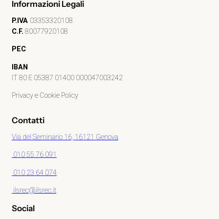
Informazioni Legali
P.IVA
03353320108
C.F.
80077920108
PEC
IBAN
IT 80 E 05387 01400 000047003242
Privacy e Cookie Policy
Contatti
Via del Seminario 16, 16121 Genova
010 55 76 091
010 23 64 074
ilsrec@ilsrec.it
Social