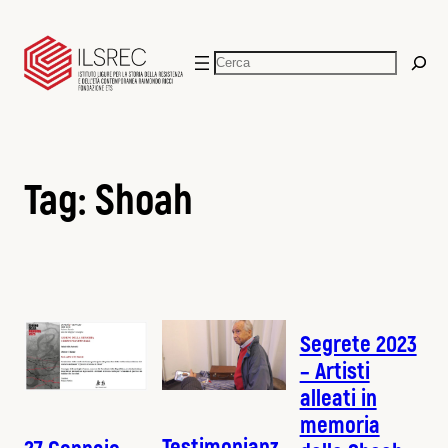
Vai
al
Cerca
contenuto
Tag:
Shoah
Segrete 2023
– Artisti
alleati in
memoria
Testimonianz