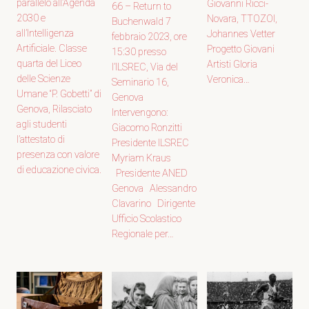
parallelo all’Agenda
Giovanni Ricci-
66 – Return to
2030 e
Novara, TTOZOI,
Buchenwald 7
all’Intelligenza
Johannes Vetter
febbraio 2023, ore
Artificiale. Classe
Progetto Giovani
15:30 presso
quarta del Liceo
Artisti Gloria
l’ILSREC, Via del
delle Scienze
Veronica…
Seminario 16,
Umane “P. Gobetti” di
Genova
Genova, Rilasciato
Intervengono:
agli studenti
Giacomo Ronzitti
l’attestato di
Presidente ILSREC
presenza con valore
Myriam Kraus
di educazione civica.
Presidente ANED
Genova Alessandro
Clavarino Dirigente
Ufficio Scolastico
Regionale per…