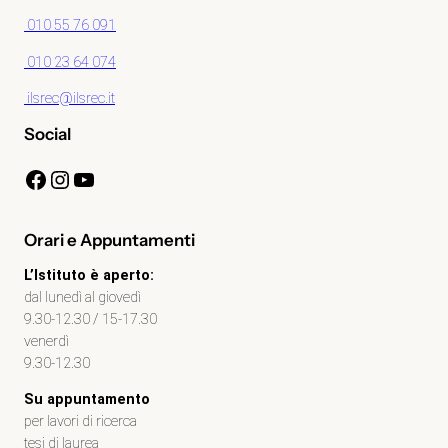
010 55 76 091
010 23 64 074
ilsrec@ilsrec.it
Social
Facebook
Instagram
YouTube
Orari e Appuntamenti
L’Istituto è aperto:
dal lunedì al giovedì
9.30-12.30 / 15-17.30
venerdì
9.30-12.30
Su appuntamento
per lavori di ricerca
tesi di laurea