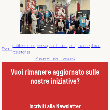
antifascismo
, 
convegno di studi
, 
emigrazione
, 
ilsrec
, 
Eventi
resistenza
Precedente
Successivo
Vuoi rimanere aggiornato sulle
nostre iniziative?
Iscriviti alla Newsletter