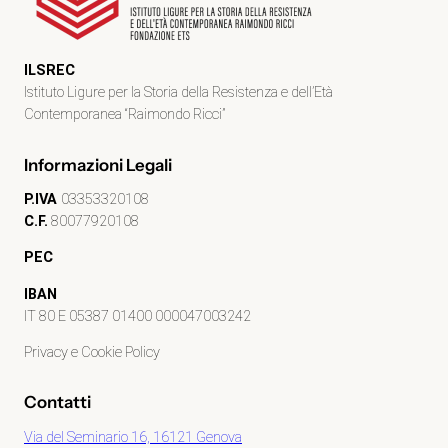
ILSREC
Istituto Ligure per la Storia della Resistenza e dell’Età
Contemporanea “Raimondo Ricci”
Informazioni Legali
P.IVA
03353320108
C.F.
80077920108
PEC
IBAN
IT 80 E 05387 01400 000047003242
Privacy e Cookie Policy
Contatti
Via del Seminario 16, 16121 Genova