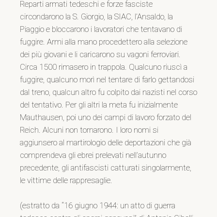
Reparti armati tedeschi e forze fasciste
circondarono la S. Giorgio, la SIAC, l’Ansaldo, la
Piaggio e bloccarono i lavoratori che tentavano di
fuggire. Armi alla mano procedettero alla selezione
dei più giovani e li caricarono su vagoni ferroviari.
Circa 1500 rimasero in trappola. Qualcuno riuscì a
fuggire, qualcuno morì nel tentare di farlo gettandosi
dal treno, qualcun altro fu colpito dai nazisti nel corso
del tentativo. Per gli altri la meta fu inizialmente
Mauthausen, poi uno dei campi di lavoro forzato del
Reich. Alcuni non tornarono. I loro nomi si
aggiunsero al martirologio delle deportazioni che già
comprendeva gli ebrei prelevati nell’autunno
precedente, gli antifascisti catturati singolarmente,
le vittime delle rappresaglie.
(estratto da “16 giugno 1944: un atto di guerra