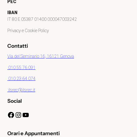
PEC
IBAN
IT 80 E 05387 01400 000047003242
Privacy e Cookie Policy
Contatti
Via del Seminario 16, 16121 Genova
010 55 76 091
010 23 64 074
ilsrec@ilsrec.it
Social
Facebook
Instagram
YouTube
Orari e Appuntamenti