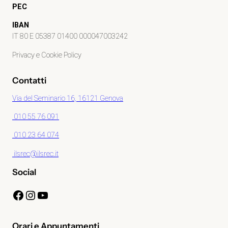
PEC
IBAN
IT 80 E 05387 01400 000047003242
Privacy e Cookie Policy
Contatti
Via del Seminario 16, 16121 Genova
010 55 76 091
010 23 64 074
ilsrec@ilsrec.it
Social
Facebook
Instagram
YouTube
Orari e Appuntamenti