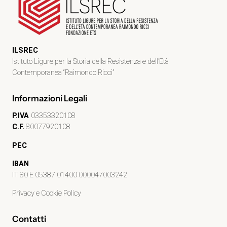
ILSREC
Istituto Ligure per la Storia della Resistenza e dell’Età
Contemporanea “Raimondo Ricci”
Informazioni Legali
P.IVA
03353320108
C.F.
80077920108
PEC
IBAN
IT 80 E 05387 01400 000047003242
Privacy e Cookie Policy
Contatti