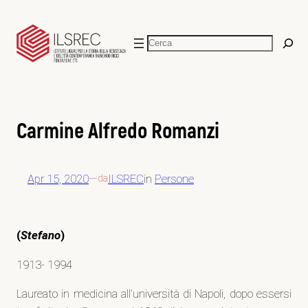
Vai
al
Cerca
contenuto
Carmine Alfredo Romanzi
Apr 15, 2020
—
ILSREC
in
Persone
da
(
Stefano
)
1913- 1994
Laureato in medicina all’università di Napoli, dopo essersi