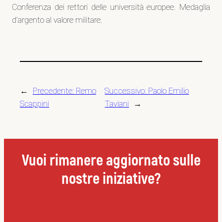
Conferenza dei rettori delle università europee. Medaglia
d’argento al valore militare.
←
Precedente:
Remo
Successivo:
Paolo Emilio
Scappini
Taviani
→
Vuoi rimanere aggiornato sulle
nostre iniziative?