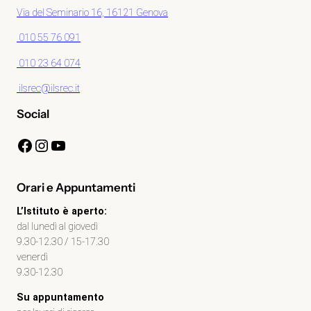
Via del Seminario 16, 16121 Genova
010 55 76 091
010 23 64 074
ilsrec@ilsrec.it
Social
Facebook
Instagram
YouTube
Orari e Appuntamenti
L’Istituto è aperto:
dal lunedì al giovedì
9.30-12.30 / 15-17.30
venerdì
9.30-12.30
Su appuntamento