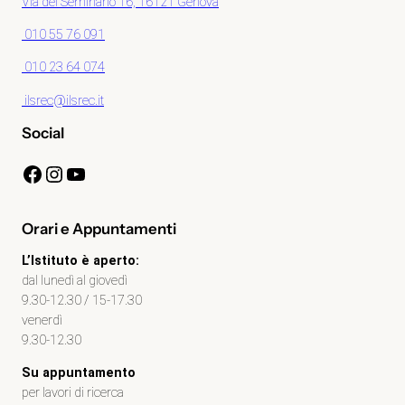
Via del Seminario 16, 16121 Genova
010 55 76 091
010 23 64 074
ilsrec@ilsrec.it
Social
Facebook
Instagram
YouTube
Orari e Appuntamenti
L’Istituto è aperto:
dal lunedì al giovedì
9.30-12.30 / 15-17.30
venerdì
9.30-12.30
Su appuntamento
per lavori di ricerca