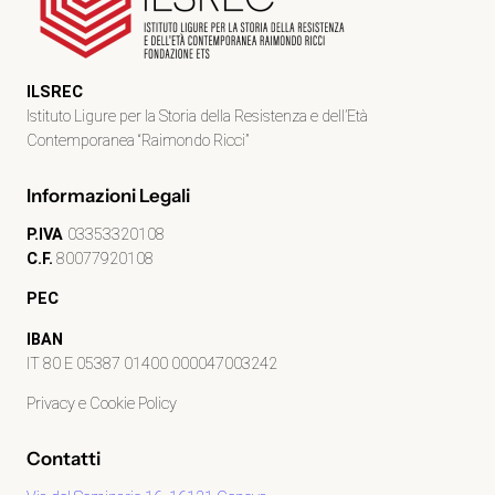
ILSREC
Istituto Ligure per la Storia della Resistenza e dell’Età
Contemporanea “Raimondo Ricci”
Informazioni Legali
P.IVA
03353320108
C.F.
80077920108
PEC
IBAN
IT 80 E 05387 01400 000047003242
Privacy e Cookie Policy
Contatti