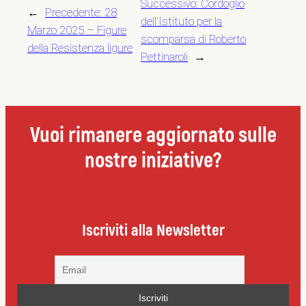
Successivo:
Cordoglio
←
Precedente:
28
dell’Istituto per la
Marzo 2025 – Figure
scomparsa di Roberto
della Resistenza ligure
Pettinaroli
→
Vuoi rimanere aggiornato sulle
nostre iniziative?
Iscriviti alla Newsletter