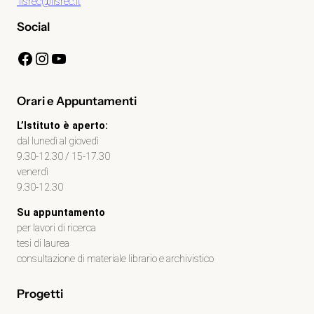
ilsrec@ilsrec.it
Social
Facebook
Instagram
YouTube
Orari e Appuntamenti
L’Istituto è aperto:
dal lunedì al giovedì
9.30-12.30 / 15-17.30
venerdì
9.30-12.30
Su appuntamento
per lavori di ricerca
tesi di laurea
consultazione di materiale librario e archivistico
Progetti