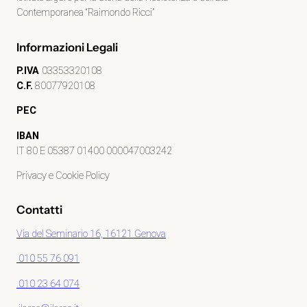
Contemporanea “Raimondo Ricci”
Informazioni Legali
P.IVA
03353320108
C.F.
80077920108
PEC
IBAN
IT 80 E 05387 01400 000047003242
Privacy e Cookie Policy
Contatti
Via del Seminario 16, 16121 Genova
010 55 76 091
010 23 64 074