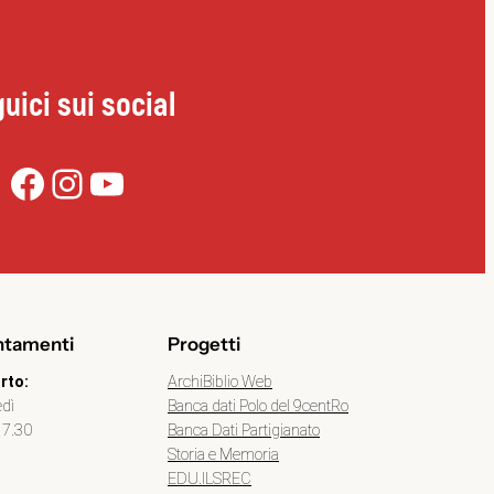
uici sui social
Facebook
Instagram
YouTube
ntamenti
Progetti
ArchiBiblio Web
rto:
Banca dati Polo del 9centRo
edì
Banca Dati Partigianato
17.30
Storia e Memoria
EDU.ILSREC