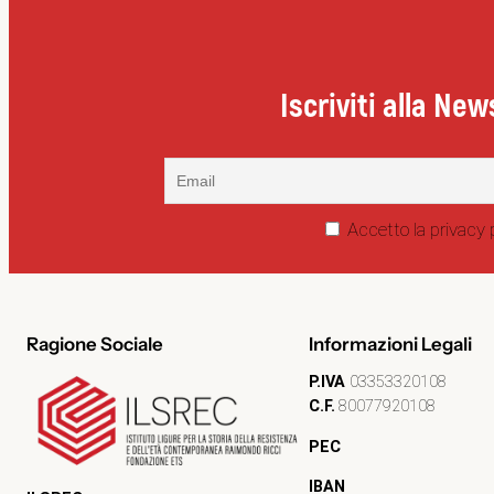
Iscriviti alla New
Accetto la privacy 
Ragione Sociale
Informazioni Legali
P.IVA
03353320108
C.F.
80077920108
PEC
IBAN