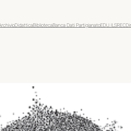
Archivio
Didattica
Biblioteca
Banca Dati Partigianato
EDU.ILSREC
Di