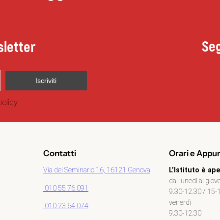
Seg
sletter
policy
Contatti
Orari e Appu
Via del Seminario 16, 16121 Genova
L’Istituto è ape
dal lunedì al giov
010 55 76 091
9.30-12.30 / 15-
venerdì
010 23 64 074
9.30-12.30