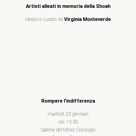
Artisti alleati in memoria della Shoah
ideato e curato da
Virginia Monteverde
Rompere l’indifferenza
martedì 23 gennaio
ore 10.30
Salone del Minor Consiglio