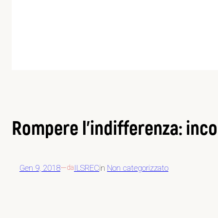
Rompere l’indifferenza: inco
Gen 9, 2018
—
ILSREC
in
Non categorizzato
da