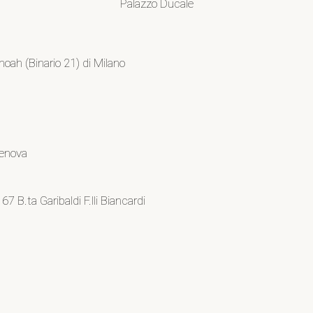
Palazzo Ducale
oah (Binario 21) di Milano
Genova
7 B.ta Garibaldi F.lli Biancardi