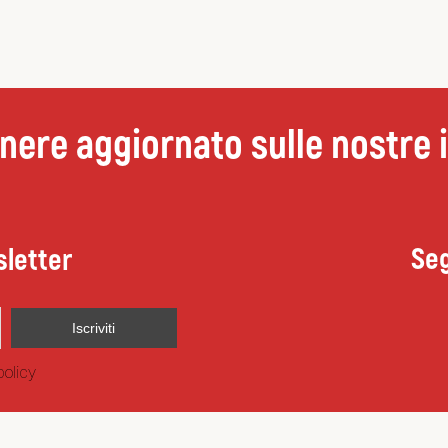
nere aggiornato sulle nostre i
Seg
sletter
policy