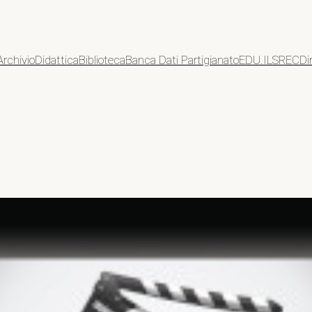
Archivio
Didattica
Biblioteca
Banca Dati Partigianato
EDU.ILSREC
Di