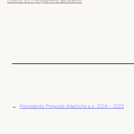
Scarica qui il programma dell’evento
←
Precedente:
Proposte didattiche a.s. 2024 – 2025