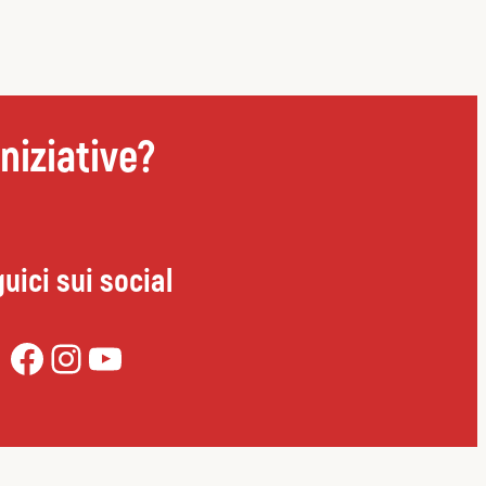
niziative?
uici sui social
Facebook
Instagram
YouTube