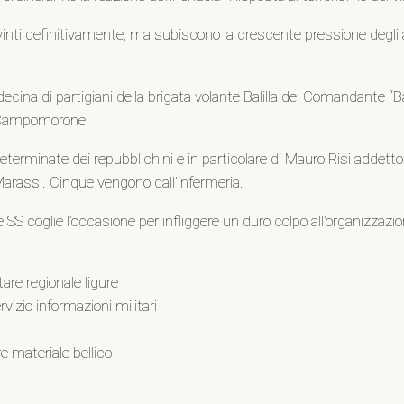
vinti definitivamente, ma subiscono la crescente pressione degli all
cina di partigiani della brigata volante Balilla del Comandante “
a Campomorone.
erminate dei repubblichini e in particolare di Mauro Risi addetto al
 Marassi. Cinque vengono dall’infermeria.
S coglie l’occasione per infliggere un duro colpo all’organizzazione
are regionale ligure
zio informazioni militari
re materiale bellico