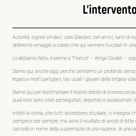
L’intervent
Autorità, signori sindaci, cara Soledad, cari amici, tanti d
deferente omaggio a coloro che qui vennero trucidati in un
Lo abbiamo fatto, insieme a “Franco” – Arrigo Diodati – so
Siamo qui, anche oggi, perché sentiamo un profondo senso d
legato a molti partigiani, tra i quali i giovani della brigata
Siamo qui per testimoniare il nostro debito di riconoscenza ve
quali essi sono stati perseguitati, deportati e assassinati: di
Infatti la storia, che tutti dovrebbero studiare, ci insegna c
sempre e per sempre, ma sono il risultato di secoli di lott
cancellò in nome della supremazia di una nazione, di una raz