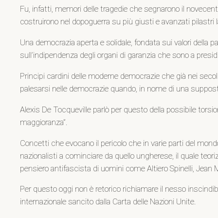
Fu, infatti, memori delle tragedie che segnarono il novecent
costruirono nel dopoguerra su più giusti e avanzati pilastri
Una democrazia aperta e solidale, fondata sui valori della pac
sull’indipendenza degli organi di garanzia che sono a presidio 
Principi cardini delle moderne democrazie che già nei secol
palesarsi nelle democrazie quando, in nome di una supposta
Alexis De Tocqueville parlò per questo della possibile torsi
maggioranza”.
Concetti che evocano il pericolo che in varie parti del mondo,
nazionalisti a cominciare da quello ungherese, il quale teor
pensiero antifascista di uomini come Altiero Spinelli, Jea
Per questo oggi non è retorico richiamare il nesso inscindi
internazionale sancito dalla Carta delle Nazioni Unite.