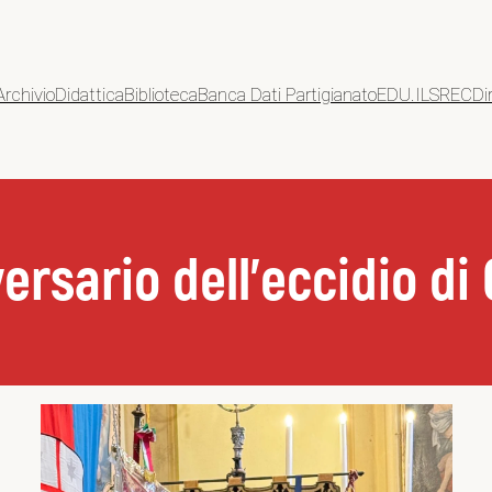
Archivio
Didattica
Biblioteca
Banca Dati Partigianato
EDU.ILSREC
Di
versario dell’eccidio di