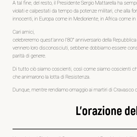
A tal fine, del resto, il Presidente Sergio Mattarella ha se
violati e calpestati da tempo da potenze militari, che alla for
innocenti, in Europa come in Medioriente, in Africa come in 
Cari amici,
celebreremo quest’anno l’80° anniversario della Repubblica che
vennero loro disconosciuti, sebbene dobbiamo essere consap
parità di genere.
Di tutto ciò siamo coscienti, così come siamo coscienti che 
che animarono la lotta di Resistenza.
Dunque, mentre rendiamo omaggio ai martiri di Cravasco che 
L’orazione de