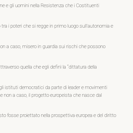
ne e gli uomini nella Resistenza che i Costituenti
o tra i poteri che si regge in primo luogo sull’autonomia e
non a caso, misero in guardia sui rischi che possono
averso quella che egli definì la “dittatura della
egli istituti democratici da parte di leader e movimenti
, e non a caso, il progetto europeista che nasce dal
o fosse proiettato nella prospettiva europea e del diritto