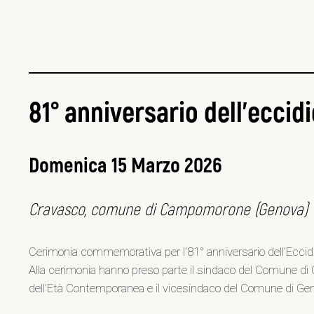
81° anniversario dell’eccid
Domenica 15 Marzo 2026
Cravasco, comune di Campomorone (Genova)
Cerimonia commemorativa per l’81° anniversario dell’Eccidio 
Alla cerimonia hanno preso parte il sindaco del Comune di C
dell’Età Contemporanea e il vicesindaco del Comune di Ge