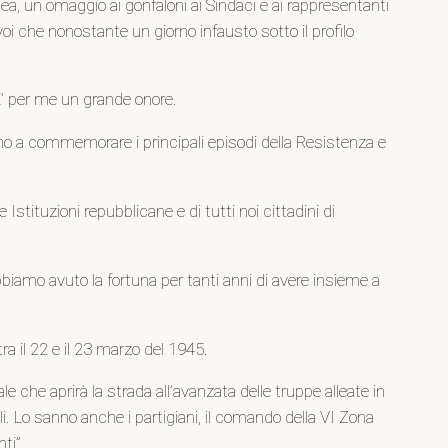
ea, un omaggio ai gonfaloni ai Sindaci e ai rappresentanti
i voi che nonostante un giorno infausto sotto il profilo
 E’ per me un grande onore.
ino a commemorare i principali episodi della Resistenza e
Istituzioni repubblicane e di tutti noi cittadini di
abbiamo avuto la fortuna per tanti anni di avere insieme a
a il 22 e il 23 marzo del 1945.
le che aprirà la strada all’avanzata delle truppe alleate in
i. Lo sanno anche i partigiani, il comando della VI Zona
ti”.