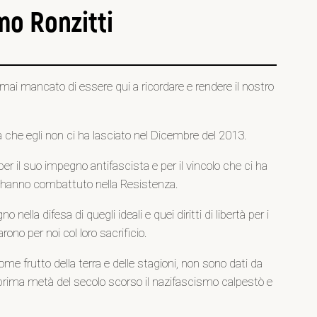
mo Ronzitti
 mai mancato di essere qui a ricordare e rendere il nostro
 che egli non ci ha lasciato nel Dicembre del 2013.
 il suo impegno antifascista e per il vincolo che ci ha
tese hanno combattuto nella Resistenza.
lla difesa di quegli ideali e quei diritti di libertà per i
rono per noi col loro sacrificio.
ome frutto della terra e delle stagioni, non sono dati da
a prima metà del secolo scorso il nazifascismo calpestò e