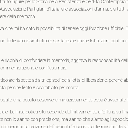
ituto Ligure per la Storia della Resistenza e dell’Età Contemporan
ll’Associazione Partigiani d’Italia, alle associazioni d’arma, e a tutt
vere della memoria.
che mi ha dato la possibilità di tenere oggi l’orazione ufficiale.
un forte valore simbolico e sostanziale che le Istituzioni continu
 e rischia di confondere la memoria, aggrava la responsabilità delle 
la commemorazione e con l’esempio.
colare rispetto ad altri episodi della lotta di liberazione, perché 
ista perché ferito e scambiato per morto.
avvissuto e ha potuto descrivere minuziosamente cosa è avvenuto tr
iale. La linea gotica sta cedendo definitivamente, all’offensiva fina
ente non lo sanno con precisione, ma sanno che siamo agli sgocciol
rdineranno la reazione definendola “Risposta al terrorismo dei vin