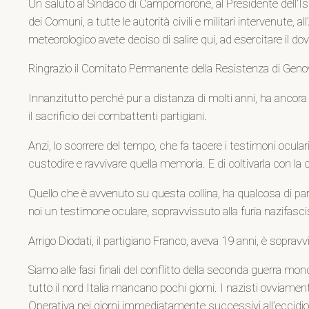
Un saluto al Sindaco di Campomorone, al Presidente dell’Ist
dei Comuni, a tutte le autorità civili e militari intervenute, a
meteorologico avete deciso di salire qui, ad esercitare il do
Ringrazio il Comitato Permanente della Resistenza di Genova 
Innanzitutto perché pur a distanza di molti anni, ha ancora 
il sacrificio dei combattenti partigiani.
Anzi, lo scorrere del tempo, che fa tacere i testimoni oculari
custodire e ravvivare quella memoria. E di coltivarla con 
Quello che è avvenuto su questa collina, ha qualcosa di parti
noi un testimone oculare, sopravvissuto alla furia nazifasc
Arrigo Diodati, il partigiano Franco, aveva 19 anni, è sopr
Siamo alle fasi finali del conflitto della seconda guerra mond
tutto il nord Italia mancano pochi giorni. I nazisti ovviam
Operativa nei giorni immediatamente successivi all’eccidio o