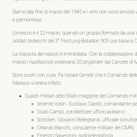
Siamo alla fine di marzo del 1945 e i vinti non sono ancora 
e piemontese.
L’innesco è il 22 marzo, quando un gruppo formato da una de
soldati tedeschi del 3° Feistung-Bataillon 905 con base 
La risposta dei nazisti è immediata. Con la collaborazione det
marzo i nazifascisti prelevano 20 prigionieri dal Carcere di
Sono scelti con cura. Fa notare Gimelli che il Comando delle S
Marassi vi erano infatti:
Quadri militari dello Stato maggiore del Comando milit
tenente colon. Gustavo Capitò, comandante servi
Giulio Campi, condirettore ufficio aviolanci
Sottoten. Giovanni Bellegrandi, ufficiale istrutto
Orlando Bianchi, consulente militare del CMRL
Ernesto Salvestrini, radiotelegrafista