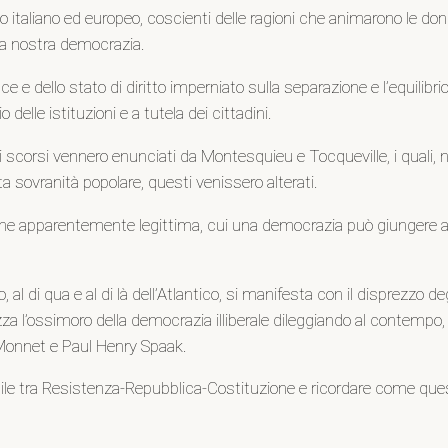
o italiano ed europeo, coscienti delle ragioni che animarono le don
 la nostra democrazia.
e e dello stato di diritto imperniato sulla separazione e l’equilibri
delle istituzioni e a tutela dei cittadini.
i scorsi vennero enunciati da Montesquieu e Tocqueville, i quali, 
 sovranità popolare, questi venissero alterati.
one apparentemente legittima, cui una democrazia può giungere attr
 al di qua e al di là dell’Atlantico, si manifesta con il disprezzo d
izza l’ossimoro della democrazia illiberale dileggiando al contempo
n Monnet e Paul Henry Spaak.
bile tra Resistenza-Repubblica-Costituzione e ricordare come quest