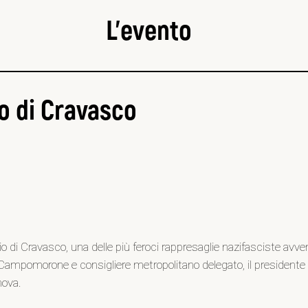
L’evento
io di Cravasco
di Cravasco, una delle più feroci rappresaglie nazifasciste avvenut
ampomorone e consigliere metropolitano delegato, il presidente del
nova.