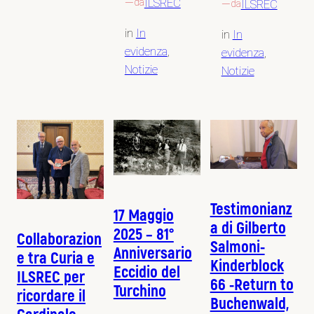
—
ILSREC
da
—
ILSREC
da
in
In
in
In
evidenza
, 
evidenza
, 
Notizie
Notizie
Testimonianz
17 Maggio
a di Gilberto
2025 – 81°
Collaborazion
Salmoni-
Anniversario
e tra Curia e
Kinderblock
Eccidio del
ILSREC per
66 -Return to
Turchino
ricordare il
Buchenwald,