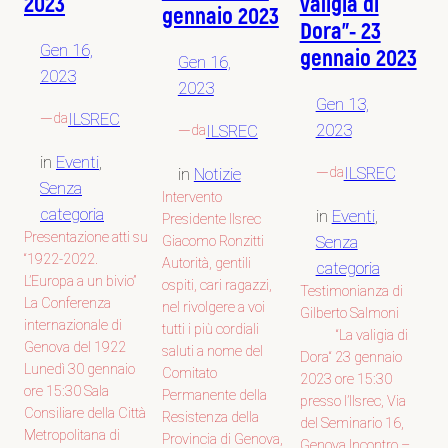
2023
valigia di
gennaio 2023
Dora”- 23
Gen 16,
gennaio 2023
Gen 16,
2023
2023
Gen 13,
—
ILSREC
da
2023
—
ILSREC
da
in
Eventi
, 
—
ILSREC
in
Notizie
da
Senza
Intervento
categoria
in
Eventi
, 
Presidente Ilsrec
Presentazione atti su
Senza
Giacomo Ronzitti
“1922-2022.
Autorità, gentili
categoria
L’Europa a un bivio”
ospiti, cari ragazzi,
Testimonianza di
La Conferenza
nel rivolgere a voi
Gilberto Salmoni
internazionale di
tutti i più cordiali
“La valigia di
Genova del 1922
saluti a nome del
Dora“ 23 gennaio
Lunedì 30 gennaio
Comitato
2023 ore 15:30
ore 15:30 Sala
Permanente della
presso l’Ilsrec, Via
Consiliare della Città
Resistenza della
del Seminario 16,
Metropolitana di
Provincia di Genova,
Genova Incontro –