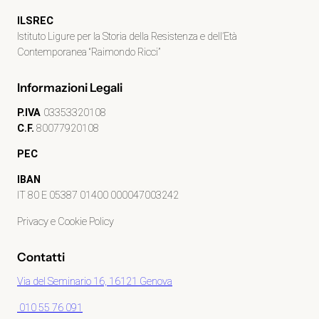
ILSREC
Istituto Ligure per la Storia della Resistenza e dell’Età
Contemporanea “Raimondo Ricci”
Informazioni Legali
P.IVA
03353320108
C.F.
80077920108
PEC
IBAN
IT 80 E 05387 01400 000047003242
Privacy e Cookie Policy
Contatti
Via del Seminario 16, 16121 Genova
010 55 76 091