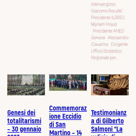
Intervengono:
Giacomo Ronzitti
Presidente ILSREC
Myriam Kraus
Presidente ANED
Genova Alessandro
Clavarino Dirigente
Ufficio Scolastico
Regionale per…
Commemoraz
Genesi dei
Testimonianz
ione Eccidio
totalitarismi
a di Gilberto
di San
– 30 gennaio
Salmoni “La
Martino – 14