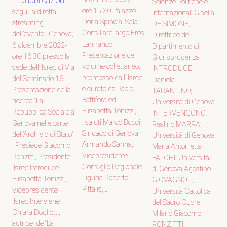
pubblicazioni
Scienze Politiche e
ore 15.30 Palazzo
segui la diretta
Internazionali Gisella
Doria Spinola, Sala
streaming
DE SIMONE,
Consiliare largo Eros
dell’evento: Genova,
Direttrice del
Lanfranco
6 dicembre 2022-
Dipartimento di
Presentazione del
ore 16:30 presso la
Giurisprudenza
volume collettaneo,
sede dell’Ilsrec di Via
INTRODUCE
promosso dall’Ilsrec
del Seminario 16
Daniela
e curato da Paolo
Presentazione della
TARANTINO,
Battifora ed
ricerca “La
Università di Genova
Elisabetta Tonizzi,
Repubblica Sociale a
INTERVENGONO
saluti Marco Bucci,
Genova nelle carte
Realino MARRA,
Sindaco di Genova
dell’Archivio di Stato”
Università di Genova
Armando Sanna,
Presiede Giacomo
Maria Antonietta
Vicepresidente
Ronzitti, Presidente
FALCHI, Università
Consiglio Regionale
Ilsrec Introduce
di Genova Agostino
Liguria Roberto
Elisabetta Tonizzi,
GIOVAGNOLI,
Pittalis,…
Vicepresidente
Università Cattolica
Ilsrec Interviene
del Sacro Cuore –
Chiara Dogliotti,
Milano Giacomo
autrice de “La
RONZITTI,