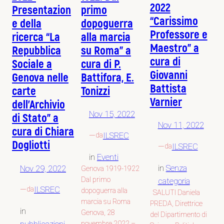
2022
primo
Presentazion
“Carissimo
dopoguerra
e della
Professore e
alla marcia
ricerca “La
Maestro” a
su Roma” a
Repubblica
cura di
cura di P.
Sociale a
Giovanni
Battifora, E.
Genova nelle
Battista
Tonizzi
carte
Varnier
dell’Archivio
Nov 15, 2022
di Stato” a
Nov 11, 2022
cura di Chiara
—
ILSREC
da
Dogliotti
—
ILSREC
da
in
Eventi
in
Senza
Nov 29, 2022
Genova 1919-1922
Dal primo
categoria
—
ILSREC
da
dopoguerra alla
SALUTI Daniela
marcia su Roma
PREDA, Direttrice
in
Genova, 28
del Dipartimento di
novembre 2022 –