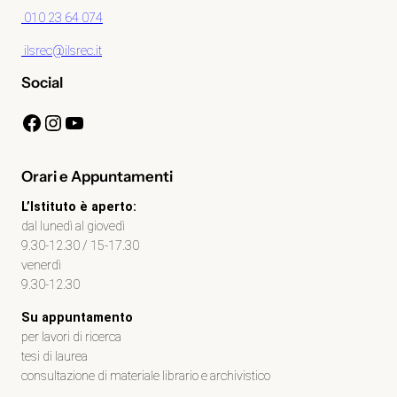
010 23 64 074
ilsrec@ilsrec.it
Social
Facebook
Instagram
YouTube
Orari e Appuntamenti
L’Istituto è aperto:
dal lunedì al giovedì
9.30-12.30 / 15-17.30
venerdì
9.30-12.30
Su appuntamento
per lavori di ricerca
tesi di laurea
consultazione di materiale librario e archivistico