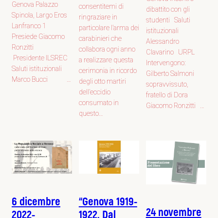
Genova Palazzo
consentitemi di
dibattito con gli
Spinola, Largo Eros
ringraziare in
studenti Saluti
Lanfranco 1
particolare l’arma dei
istituzionali
Presiede Giacomo
carabinieri che
Alessandro
Ronzitti
collabora ogni anno
Clavarino URPL
Presidente ILSREC
a realizzare questa
Intervengono:
Saluti istituzionali
cerimonia in ricordo
Gilberto Salmoni
Marco Bucci …
degli otto martiri
sopravvissuto,
dell’eccidio
fratello di Dora
consumato in
Giacomo Ronzitti …
questo…
“Genova 1919-
6 dicembre
24 novembre
1922. Dal
2022-