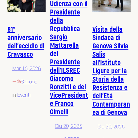
Udienza con il
Presidente
della
Repubblica
81°
Visita della
Sergio
anniversario
Sindaca di
Mattarella
dell’eccidio di
Genova Silvia
del
Cravasco
Salis
Presidente
all’Istituto
Mar 16, 2026
dell’ILSREC
Ligure per la
Giacomo
Storia della
—
Simone
da
Ronzitti e del
Resistenza e
VicePresident
dell’Età
in
Eventi
e Franco
Contemporan
Gimelli
ea di Genova
Giu 20, 2025
Giu 20, 2025