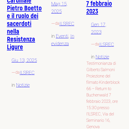
Cardinale
7 febbraio
Mag 15,
Pietro Boetto
2023
2025
e il ruolo dei
sacerdoti
—
ILSREC
da
Gen 17,
nella
2023
in
Eventi
, 
In
Resistenza
evidenza
—
ILSREC
da
Ligure
in
Notizie
Giu 13, 2025
Testimonianza di
Gilberto Salmoni
—
ILSREC
da
Proiezione del
filmato Kinderblock
in
Notizie
66 – Return to
Buchenwald 7
febbraio 2023, ore
15:30 presso
l’ILSREC, Via del
Seminario 16,
Genova