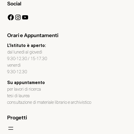
Social
Facebook
Instagram
YouTube
Orari e Appuntamenti
L’Istituto è aperto:
dal lunedì al giovedì
9.30-12.30 / 15-17.30
venerdì
9.30-12.30
Su appuntamento
per lavori di ricerca
tesi di laurea
consultazione di materiale librario e archivistico
Progetti