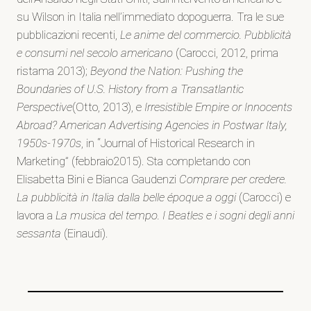
su Wilson in Italia nell’immediato dopoguerra. Tra le sue
pubblicazioni recenti,
Le anime del commercio. Pubblicità
e consumi nel secolo americano
(Carocci, 2012, prima
ristama 2013);
Beyond the Nation: Pushing the
Boundaries of U.S. History from a Transatlantic
Perspective
(Otto, 2013), e
Irresistible Empire or Innocents
Abroad?
American Advertising Agencies in Postwar Italy,
1950s-1970s
, in “Journal of Historical Research in
Marketing” (febbraio2015). Sta completando con
Elisabetta Bini e Bianca Gaudenzi
Comprare per credere.
La pubblicità in Italia dalla belle époque a oggi
(Carocci) e
lavora a
La musica del tempo. I Beatles e i sogni degli anni
sessanta
(Einaudi).