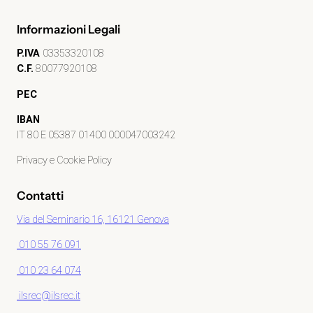
Informazioni Legali
P.IVA
03353320108
C.F.
80077920108
PEC
IBAN
IT 80 E 05387 01400 000047003242
Privacy e Cookie Policy
Contatti
Via del Seminario 16, 16121 Genova
010 55 76 091
010 23 64 074
ilsrec@ilsrec.it