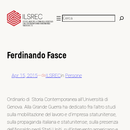
Vai
al
Cerca
contenuto
Ferdinando Fasce
Apr 15, 2015
—
ILSREC
in
Persone
da
Ordinario di Storia Contemporanea all’Università di
Genova. Alla Grande Guerra ha dedicato fra l’altro studi
sulla mobilitazione del lavoro e d’impresa statunitense,
sulla propaganda italiana e statunitense, sulla presenza
dell’Ansaldo negli Stati Uniti, sull’intervento americano e