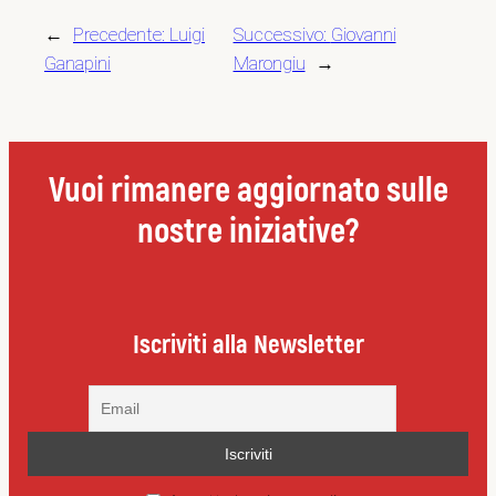
←
Precedente:
Luigi
Successivo:
Giovanni
Ganapini
Marongiu
→
Vuoi rimanere aggiornato sulle
nostre iniziative?
Iscriviti alla Newsletter