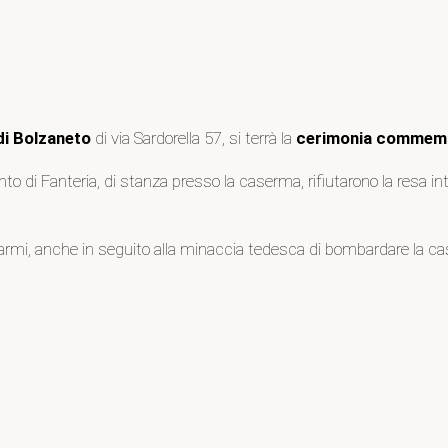
i Bolzaneto
di via Sardorella 57, si terrà la
cerimonia commemo
ento di Fanteria, di stanza presso la caserma, rifiutarono la resa 
e le armi, anche in seguito alla minaccia tedesca di bombardare la c