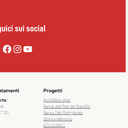
uici sui social
Facebook
Instagram
YouTube
ntamenti
Progetti
ArchiBiblio Web
rto:
Banca dati Polo del 9centRo
edì
Banca Dati Partigianato
17.30
Storia e Memoria
EDU.ILSREC