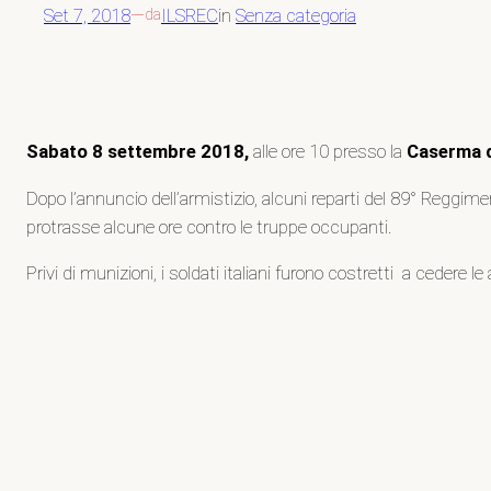
Set 7, 2018
—
ILSREC
in
Senza categoria
da
Sabato 8 settembre
2018,
alle ore 10 presso la
Caserma d
Dopo l’annuncio dell’armistizio, alcuni reparti del 89° Reggim
protrasse alcune ore contro le truppe occupanti.
Privi di munizioni, i soldati italiani furono costretti a ceder