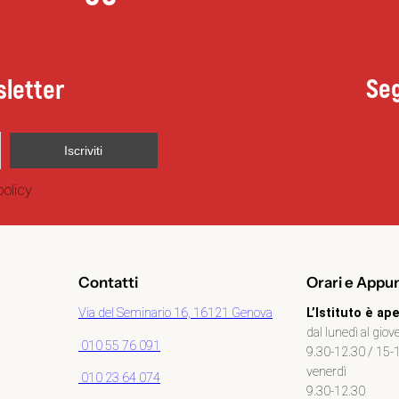
Seg
sletter
policy
Contatti
Orari e Appu
Via del Seminario 16, 16121 Genova
L’Istituto è ape
dal lunedì al giov
010 55 76 091
9.30-12.30 / 15-
venerdì
010 23 64 074
9.30-12.30