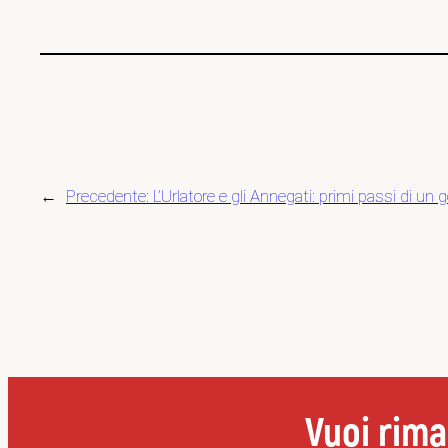
←
Precedente:
L’Urlatore e gli Annegati: primi passi di u
Vuoi rima