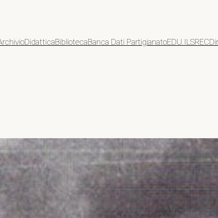
Archivio
Didattica
Biblioteca
Banca Dati Partigianato
EDU.ILSREC
Di