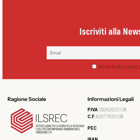
Iscriviti alla New
Accetto la privacy 
Ragione Sociale
Informazioni Legali
P.IVA
03353320108
C.F.
80077920108
PEC
IBAN