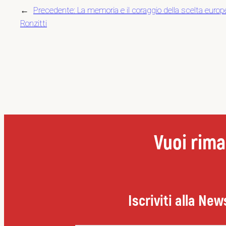
←
Precedente:
La memoria e il coraggio della scelta euro
Ronzitti
Vuoi rima
Iscriviti alla New