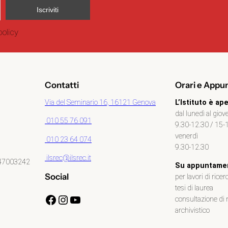
policy
Contatti
Orari e Appu
Via del Seminario 16, 16121 Genova
L’Istituto è ape
dal lunedì al giov
010 55 76 091
9.30-12.30 / 15-
venerdì
010 23 64 074
9.30-12.30
ilsrec@ilsrec.it
047003242
Su appuntame
Social
per lavori di ricer
tesi di laurea
Facebook
Instagram
YouTube
consultazione di m
archivistico