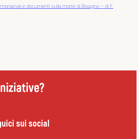
timonianze e documenti sulla morte di Bisagno – di F.
niziative?
uici sui social