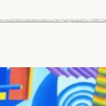
Archivio
Didattica
Biblioteca
Banca Dati Partigianato
EDU.ILSREC
Di