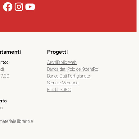
Facebook
Instagram
YouTube
ntamenti
Progetti
ArchiBiblio Web
rto:
Banca dati Polo del 9centRo
edì
Banca Dati Partigianato
17.30
Storia e Memoria
EDU.ILSREC
nto
ca
ateriale librario e