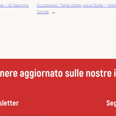
pea – di Giacomo
Successivo:
Tante storie, poca Storia – tes
Gimelli
→
nere aggiornato sulle nostre i
Seg
sletter