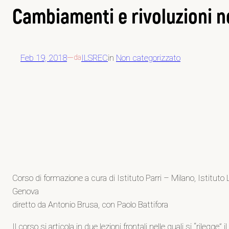
Cambiamenti e rivoluzioni ne
Feb 19, 2018
—
ILSREC
in
Non categorizzato
da
Corso di formazione a cura di Istituto Parri – Milano, Istitu
Genova
diretto da Antonio Brusa, con Paolo Battifora
Il corso si articola in due lezioni frontali nelle quali si “rileg