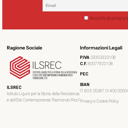
Accetto la privacy 
Ragione Sociale
Informazioni Legali
P.IVA
03353320108
C.F.
80077920108
PEC
IBAN
ILSREC
IT 80 E 05387 01400 000
Istituto Ligure per la Storia della Resistenza
e dell’Età Contemporanea “Raimondo Ricci”
Privacy e Cookie Policy