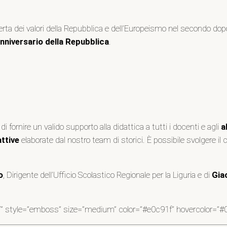
perta dei valori della Repubblica e dell’Europeismo nel secondo dop
nniversario della Repubblica
.
di fornire un valido supporto alla didattica a tutti i docenti e agli
a
attive
elaborate dal nostro team di storici. È possibile svolgere il c
o
, Dirigente dell’Ufficio Scolastico Regionale per la Liguria e di
Gia
a/” style=”emboss” size=”medium” color=”#e0c91f” hovercolor=”#0a0