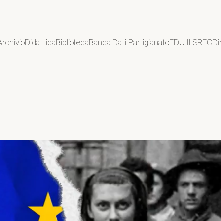
Archivio
Didattica
Biblioteca
Banca Dati Partigianato
EDU.ILSREC
Di