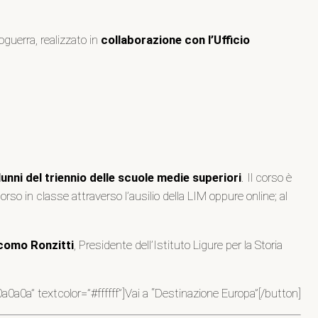
oguerra, realizzato in
collaborazione con l’Ufficio
lunni del triennio delle scuole medie superiori
. Il corso è
orso in classe attraverso l’ausilio della LIM oppure online; al
como Ronzitti
, Presidente dell’Istituto Ligure per la Storia
a0a” textcolor=”#ffffff”]Vai a “Destinazione Europa”[/button]