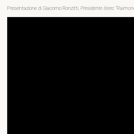
Presentazione di Giacomo Ronzitti,
Presidente Ilsrec “Raimon